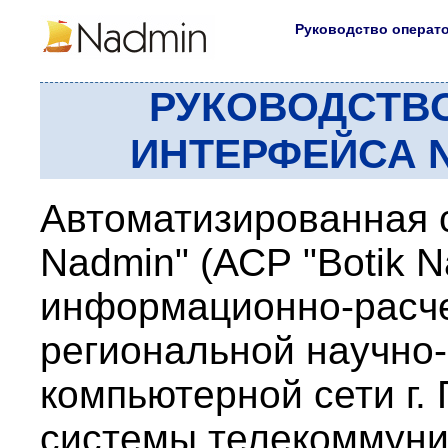
Руководство операт
РУКОВОДСТВ
ИНТЕРФЕЙСА
N
Автоматизированная с
Nadmin" (АСР "Botik N
информационно-расче
региональной научно
компьютерной сети г.
системы телекоммуник